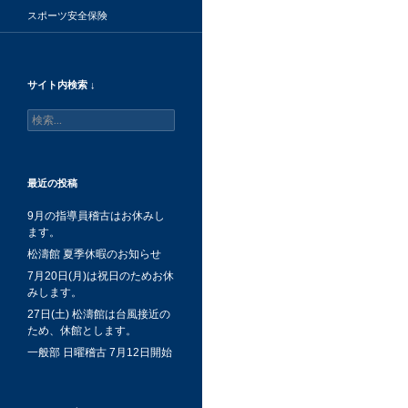
スポーツ安全保険
サイト内検索 ↓
検
索:
最近の投稿
9月の指導員稽古はお休みし
ます。
松濤館 夏季休暇のお知らせ
7月20日(月)は祝日のためお休
みします。
27日(土) 松濤館は台風接近の
ため、休館とします。
一般部 日曜稽古 7月12日開始