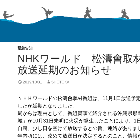
緊急告知
NHKワールド 松濤會取
放送延期のお知らせ
2019/10/31
SHOTOKAI
ＮＨＫワールドの松濤會取材番組は、
11
月
1
日放送予
したが延期となりました。
局からは理由として、番組冒頭で紹介される沖縄県那
城」が
10
月
31
日未明に火災が発生したことにより、
1
自粛、少し日を空けて放送するとの旨、連絡がありま
年内頃には、改めて放送日が決定するとのこと、情報