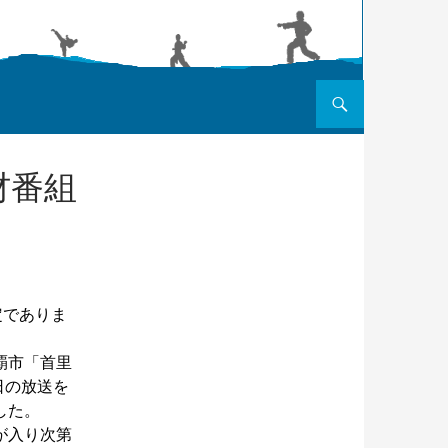
コンテンツへスキップ
材番組
定でありま
覇市「首里
日の放送を
した。
が入り次第