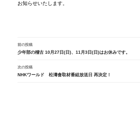
お知らせいたします。
投
前の投稿
稿
少年部の稽古 10月27日(日)、11月3日(日)はお休みです。
ナ
次の投稿
ビ
NHKワールド 松濤會取材番組放送日 再決定！
ゲ
ー
シ
ョ
ン