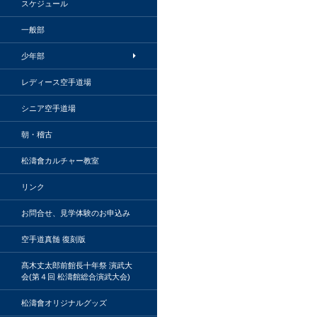
スケジュール
一般部
少年部
レディース空手道場
シニア空手道場
朝・稽古
松濤會カルチャー教室
リンク
お問合せ、見学体験のお申込み
空手道真髄 復刻版
髙木丈太郎前館長十年祭 演武大
会(第４回 松濤館総合演武大会)
松濤會オリジナルグッズ