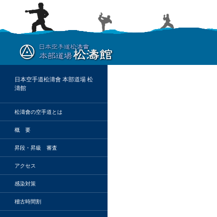
検
索
日本空手道松濤會 本部道場 松
濤館
松濤會の空手道とは
概 要
昇段・昇級 審査
アクセス
感染対策
稽古時間割