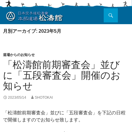
検
索
コ
ン
月別アーカイブ: 2023年5月
テ
ン
ツ
へ
道場からのお知らせ
ス
「松濤館前期審査会」並び
キ
ッ
に「五段審査会」開催のお
プ
知らせ
2023/05/14
SHOTOKAI
「松濤館前期審査会」並びに「五段審査会」を下記の日程
で開催しますのでお知らせ致します。