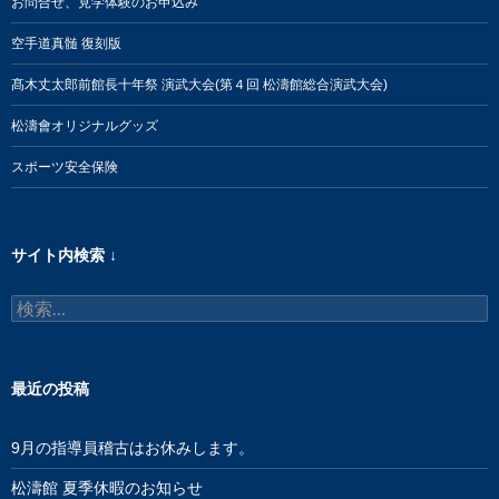
お問合せ、見学体験のお申込み
空手道真髄 復刻版
髙木丈太郎前館長十年祭 演武大会(第４回 松濤館総合演武大会)
松濤會オリジナルグッズ
スポーツ安全保険
サイト内検索 ↓
検
索:
最近の投稿
9月の指導員稽古はお休みします。
松濤館 夏季休暇のお知らせ