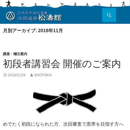
検
索
コ
ン
月別アーカイブ: 2018年11月
テ
ン
ツ
へ
講座・稽古案内
ス
初段者講習会 開催のご案内
キ
ッ
プ
2018/11/29
SHOTOKAI
めでたく初段になられた方、次回審査で黒帯を目指す方へ