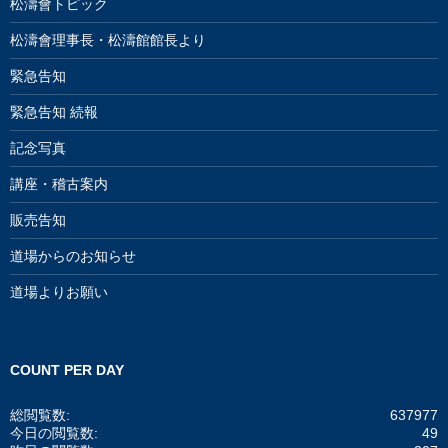
松濤會トピック
松濤會理事長・松濤館館長より
緊急告知
緊急告知 続報
記念写真
講座・稽古案内
販売告知
道場からのお知らせ
道場よりお願い
COUNT PER DAY
総閲覧数:
637977
今日の閲覧数:
49