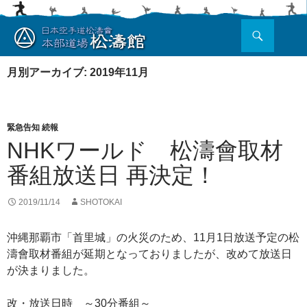
検
索
コ
ン
月別アーカイブ: 2019年11月
テ
ン
ツ
へ
緊急告知 続報
ス
NHKワールド 松濤會取材
キ
ッ
番組放送日 再決定！
プ
2019/11/14
SHOTOKAI
沖縄那覇市「首里城」の火災のため、11月1日放送予定の松
濤會取材番組が延期となっておりましたが、改めて放送日
が決まりました。
改・放送日時 ～30分番組～