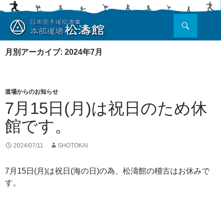
検
索
コ
ン
月別アーカイブ: 2024年7月
テ
ン
ツ
へ
道場からのお知らせ
ス
7月15日(月)は祝日のため休
キ
ッ
館です。
プ
2024/07/11
SHOTOKAI
7月15日(月)は祝日(海の日)の為、松濤館の稽古はお休みで
す。