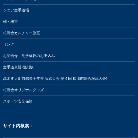
シニア空手道場
朝・稽古
松濤會カルチャー教室
リンク
お問合せ、見学体験のお申込み
空手道真髄 復刻版
髙木丈太郎前館長十年祭 演武大会(第４回 松濤館総合演武大会)
松濤會オリジナルグッズ
スポーツ安全保険
サイト内検索 ↓