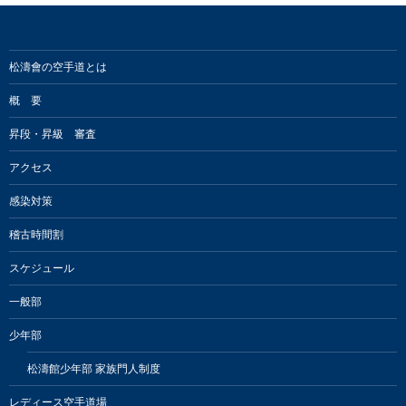
松濤會の空手道とは
概 要
昇段・昇級 審査
アクセス
感染対策
稽古時間割
スケジュール
一般部
少年部
松濤館少年部 家族門人制度
レディース空手道場