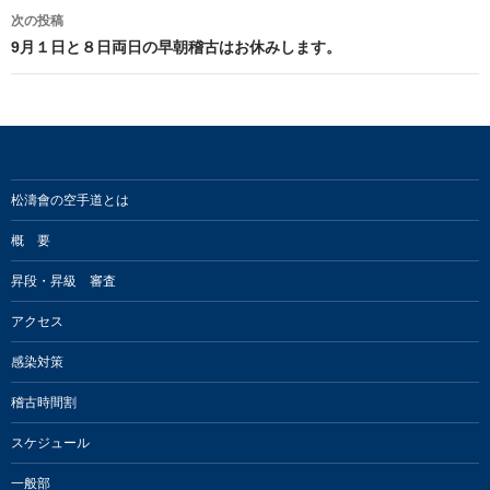
ナ
次の投稿
ビ
9月１日と８日両日の早朝稽古はお休みします。
ゲ
ー
シ
ョ
松濤會の空手道とは
ン
概 要
昇段・昇級 審査
アクセス
感染対策
稽古時間割
スケジュール
一般部