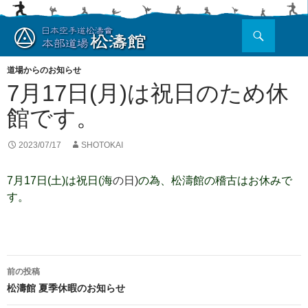
検
索
コ
ン
道場からのお知らせ
テ
7月17日(月)は祝日のため休
ン
ツ
館です。
へ
ス
2023/07/17
SHOTOKAI
キ
ッ
プ
7月17日(土)は祝日(海
の日)
の為、松濤館の稽古はお休みで
す。
投
前の投稿
稿
松濤館 夏季休暇のお知らせ