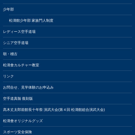
少年部
松濤館少年部 家族門人制度
レディース空手道場
シニア空手道場
朝・稽古
松濤會カルチャー教室
リンク
お問合せ、見学体験のお申込み
空手道真髄 復刻版
髙木丈太郎前館長十年祭 演武大会(第４回 松濤館総合演武大会)
松濤會オリジナルグッズ
スポーツ安全保険