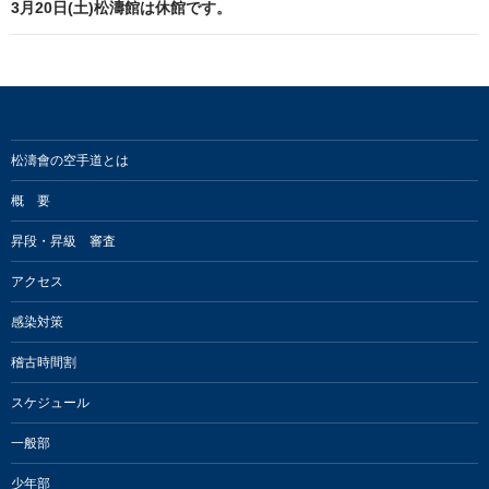
ビ
3月20日(土)松濤館は休館です。
ゲ
ー
シ
ョ
松濤會の空手道とは
ン
概 要
昇段・昇級 審査
アクセス
感染対策
稽古時間割
スケジュール
一般部
少年部