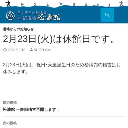
検
索
コ
ン
道場からのお知らせ
テ
2月23日(火)は休館日です。
ン
ツ
へ
2021/02/18
SHOTOKAI
ス
キ
2月23日(火)は、祝日･天皇誕生日のため松濤館の稽古はお
ッ
休みします。
プ
投
前の投稿
稿
松濤館 一般部稽古再開します！
ナ
次の投稿