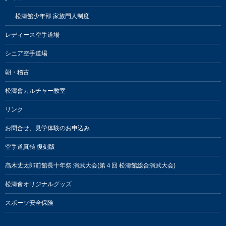
松濤館少年部 家族門人制度
レディース空手道場
シニア空手道場
朝・稽古
松濤會カルチャー教室
リンク
お問合せ、見学体験のお申込み
空手道真髄 復刻版
髙木丈太郎前館長十年祭 演武大会(第４回 松濤館総合演武大会)
松濤會オリジナルグッズ
スポーツ安全保険