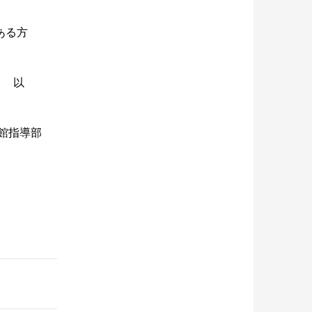
ある方
。 以
館指導部