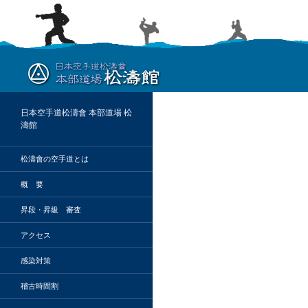
検
索
日本空手道松濤會 本部道場 松
濤館
松濤會の空手道とは
概 要
昇段・昇級 審査
アクセス
感染対策
稽古時間割