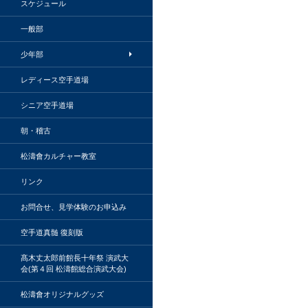
スケジュール
一般部
少年部
レディース空手道場
シニア空手道場
朝・稽古
松濤會カルチャー教室
リンク
お問合せ、見学体験のお申込み
空手道真髄 復刻版
髙木丈太郎前館長十年祭 演武大
会(第４回 松濤館総合演武大会)
松濤會オリジナルグッズ