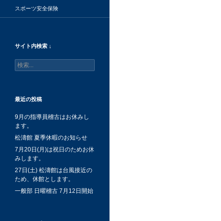
スポーツ安全保険
サイト内検索 ↓
検
索:
最近の投稿
9月の指導員稽古はお休みし
ます。
松濤館 夏季休暇のお知らせ
7月20日(月)は祝日のためお休
みします。
27日(土) 松濤館は台風接近の
ため、休館とします。
一般部 日曜稽古 7月12日開始