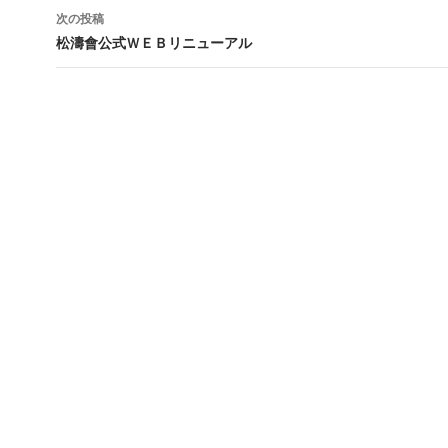
ナ
次の投稿
ビ
松濤會公式ＷＥＢリニューアル
ゲ
ー
シ
ョ
ン