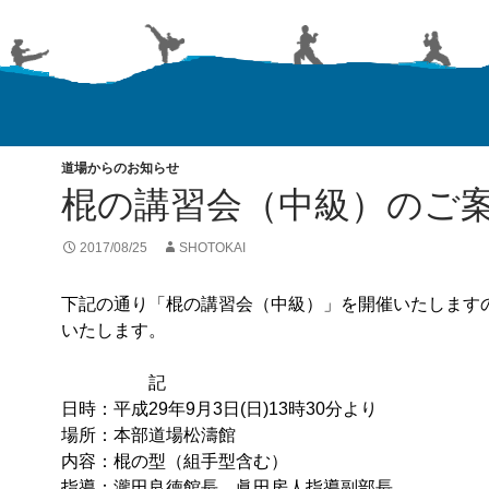
道場からのお知らせ
棍の講習会（中級）のご
2017/08/25
SHOTOKAI
下記の通り「棍の講習会（中級）」を開催いたします
いたします。
記
日時：
平成29年9月3日(日)13時30分より
場所：本部道場松濤館
内容：棍の型（組手型含む）
指導：瀧田良徳館長、眞田房人指導副部長