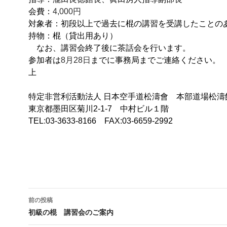
会費：
4,000円
対象者：初段以上で過去に棍の講習を受講したことの
持物：棍（貸出用あり）
なお、講習会終了後に茶話会を行います。
参加者は
8月28日
までに事務局までご連絡ください
上
特定非営利活動法人 日本空手道松濤會 本部道場松濤
東京都墨田区菊川
2-1-7
中村ビル１階
TEL
:
03-3633-8166 FAX:03-6659-2992
投
前の投稿
稿
初級の棍 講習会のご案内