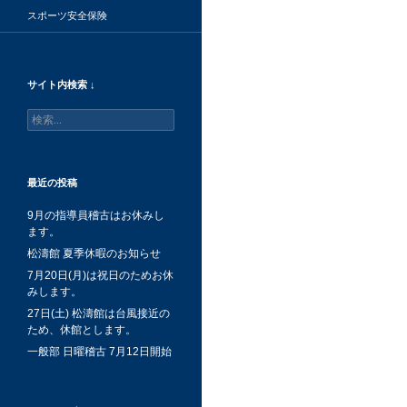
スポーツ安全保険
サイト内検索 ↓
検
索:
最近の投稿
9月の指導員稽古はお休みし
ます。
松濤館 夏季休暇のお知らせ
7月20日(月)は祝日のためお休
みします。
27日(土) 松濤館は台風接近の
ため、休館とします。
一般部 日曜稽古 7月12日開始