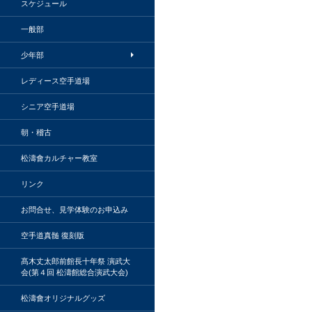
スケジュール
一般部
少年部
レディース空手道場
シニア空手道場
朝・稽古
松濤會カルチャー教室
リンク
お問合せ、見学体験のお申込み
空手道真髄 復刻版
髙木丈太郎前館長十年祭 演武大
会(第４回 松濤館総合演武大会)
松濤會オリジナルグッズ