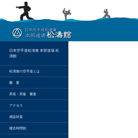
検
索
日本空手道松濤會 本部道場 松
濤館
松濤會の空手道とは
概 要
昇段・昇級 審査
アクセス
感染対策
稽古時間割