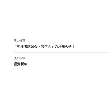
投
前の投稿
稿
「初段者講習会・忘年会」のお知らせ！
ナ
次の投稿
ビ
謹賀新年
ゲ
ー
シ
ョ
ン