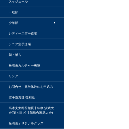
スケジュール
一般部
少年部
レディース空手道場
シニア空手道場
朝・稽古
松濤會カルチャー教室
リンク
お問合せ、見学体験のお申込み
空手道真髄 復刻版
髙木丈太郎前館長十年祭 演武大
会(第４回 松濤館総合演武大会)
松濤會オリジナルグッズ