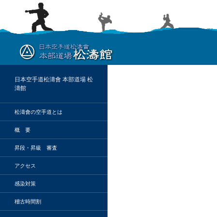
検
索
日本空手道松濤會 本部道場 松
濤館
松濤會の空手道とは
概 要
昇段・昇級 審査
アクセス
感染対策
稽古時間割