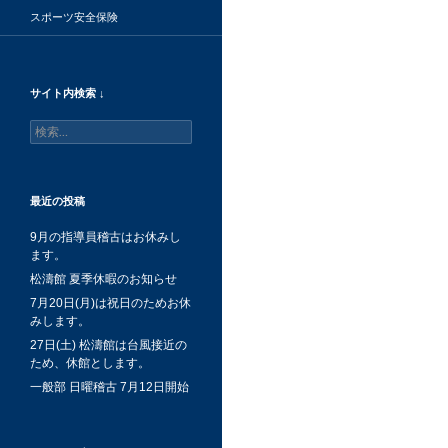
スポーツ安全保険
サイト内検索 ↓
検
索:
最近の投稿
9月の指導員稽古はお休みし
ます。
松濤館 夏季休暇のお知らせ
7月20日(月)は祝日のためお休
みします。
27日(土) 松濤館は台風接近の
ため、休館とします。
一般部 日曜稽古 7月12日開始