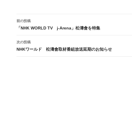
投
前の投稿
稿
「NHK WORLD TV j-Arena」松濤會を特集
ナ
次の投稿
ビ
NHKワールド 松濤會取材番組放送延期のお知らせ
ゲ
ー
シ
ョ
ン