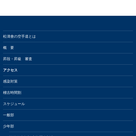
松濤會の空手道とは
概 要
昇段・昇級 審査
アクセス
感染対策
稽古時間割
スケジュール
一般部
少年部