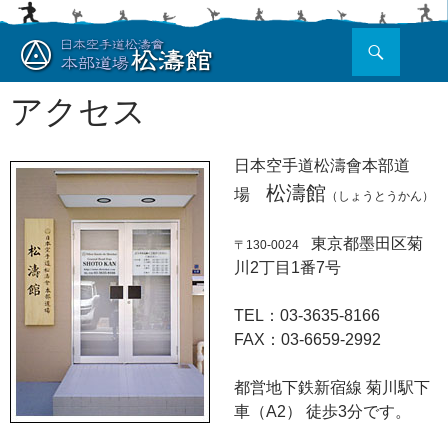
検
索
コ
ン
アクセス
テ
ン
ツ
日本空手道松濤會本部道
へ
松濤館
ス
場
（しょうとうかん）
キ
ッ
東京都墨田区菊
〒130-0024
プ
川2丁目1番7号
TEL：03-3635-8166
FAX：03-6659-2992
都営地下鉄新宿線 菊川駅下
車（A2） 徒歩3分です。