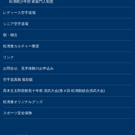
松濤館少年部 家族門人制度
レディース空手道場
シニア空手道場
朝・稽古
松濤會カルチャー教室
リンク
お問合せ、見学体験のお申込み
空手道真髄 復刻版
髙木丈太郎前館長十年祭 演武大会(第４回 松濤館総合演武大会)
松濤會オリジナルグッズ
スポーツ安全保険